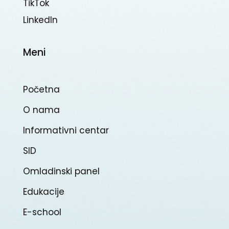
TikTok
Linkedln
Meni
Početna
O nama
Informativni centar
SID
Omladinski panel
Edukacije
E-school