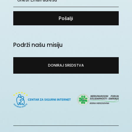
Pošalji
Podrži našu misiju
DONIRAJ SREDSTVA