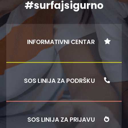
#surfajsigurno
INFORMATIVNI CENTAR

SOS LINIJA ZA PODRŠKU

SOS LINIJA ZA PRIJAVU
