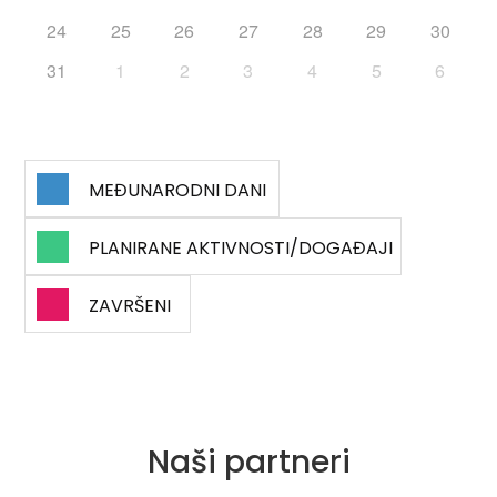
24
25
26
27
28
29
30
31
1
2
3
4
5
6

MEĐUNARODNI DANI

PLANIRANE AKTIVNOSTI/DOGAĐAJI

ZAVRŠENI
Naši partneri