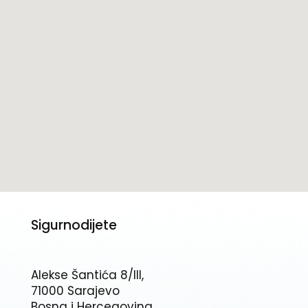
Sigurnodijete
Alekse Šantića 8/III,
71000 Sarajevo
Bosna i Hercegovina