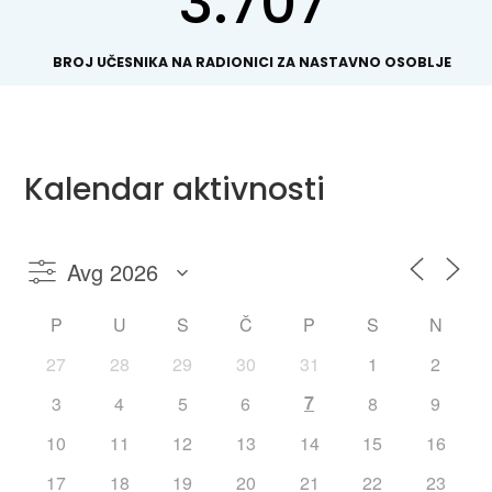
3.707
BROJ UČESNIKA NA RADIONICI ZA NASTAVNO OSOBLJE
Kalendar aktivnosti
P
U
S
Č
P
S
N
27
28
29
30
31
1
2
7
3
4
5
6
8
9
10
11
12
13
14
15
16
17
18
19
20
21
22
23