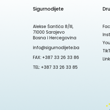
Sigurnodijete
Dr
Alekse Šantića 8/III,
Fa
71000 Sarajevo
In
Bosna i Hercegovina
Yo
info@sigurnodijete.ba
Tik
FAX: +387 33 26 33 86
Lin
TEL: +387 33 26 33 85