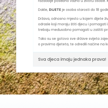
razdoblje posebno važno u životu osobe. K
Dakle,
DIJETE
je osoba starosti do 18 godi
Država, odnosno mjesto u kojem dijete živi
odrasle koji moraju štiti djecu i pomagat
trebaju međusobno pomagati u zaštiti pra
Tako su se gotovo sve države svijeta zajed
o pravima djeteta, te odredili načine na k
Sva djeca imaju jednaka prava!