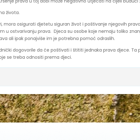
ršenje prava u toj dobi može negativno utjecati na cijeli budući 
na života.
, mora osigurati djetetu siguran život i poštivanje njegovih prav
i im u ostvarivanju prava. Djeca su osobe koje nemaju toliko zna
va ali ipak ponajviše im je potrebna pomoć odraslih.
nički dogovorile da će poštivati i štititi jednaka prava djece. T
oje se treba odnositi prema djeci.