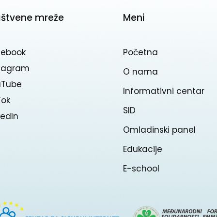
uštvene mreže
Meni
cebook
Početna
stagram
O nama
uTube
Informativni centar
Tok
SID
kedln
Omladinski panel
Edukacije
E-school