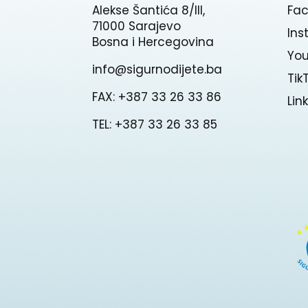
Alekse Šantića 8/III,
Fa
71000 Sarajevo
In
Bosna i Hercegovina
Yo
info@sigurnodijete.ba
Tik
FAX: +387 33 26 33 86
Lin
TEL: +387 33 26 33 85