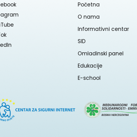
cebook
Početna
stagram
O nama
uTube
Informativni centar
Tok
SID
kedln
Omladinski panel
Edukacije
E-school