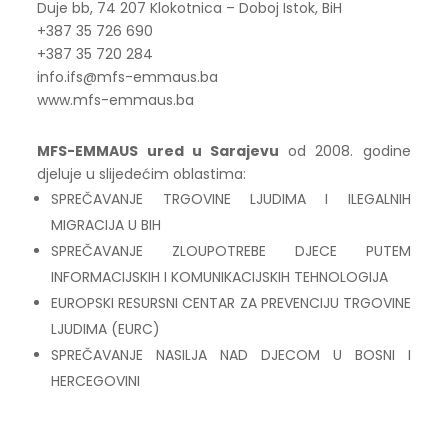
Duje bb, 74 207 Klokotnica – Doboj Istok, BiH
+387 35 726 690
+387 35 720 284
info.ifs@mfs-emmaus.ba
www.mfs-emmaus.ba
MFS-EMMAUS ured u Sarajevu
od 2008. godine
djeluje u slijedećim oblastima:
SPREČAVANJE TRGOVINE LJUDIMA I ILEGALNIH
MIGRACIJA U BIH
SPREČAVANJE ZLOUPOTREBE DJECE PUTEM
INFORMACIJSKIH I KOMUNIKACIJSKIH TEHNOLOGIJA
EUROPSKI RESURSNI CENTAR ZA PREVENCIJU TRGOVINE
LJUDIMA (EURC)
SPREČAVANJE NASILJA NAD DJECOM U BOSNI I
HERCEGOVINI