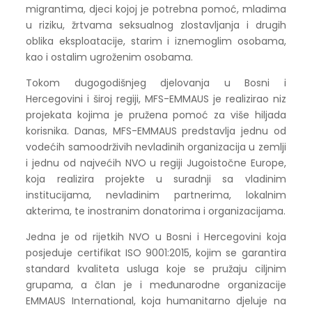
migrantima, djeci kojoj je potrebna pomoć, mladima
u riziku, žrtvama seksualnog zlostavljanja i drugih
oblika eksploatacije, starim i iznemoglim osobama,
kao i ostalim ugroženim osobama.
Tokom dugogodišnjeg djelovanja u Bosni i
Hercegovini i široj regiji, MFS-EMMAUS je realizirao niz
projekata kojima je pružena pomoć za više hiljada
korisnika. Danas, MFS-EMMAUS predstavlja jednu od
vodećih samoodrživih nevladinih organizacija u zemlji
i jednu od najvećih NVO u regiji Jugoistočne Europe,
koja realizira projekte u suradnji sa vladinim
institucijama, nevladinim partnerima, lokalnim
akterima, te inostranim donatorima i organizacijama.
Jedna je od rijetkih NVO u Bosni i Hercegovini koja
posjeduje certifikat ISO 9001:2015, kojim se garantira
standard kvaliteta usluga koje se pružaju ciljnim
grupama, a član je i međunarodne organizacije
EMMAUS International, koja humanitarno djeluje na