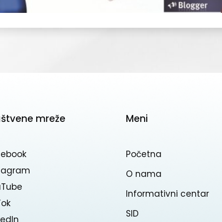
uštvene mreže
Meni
cebook
Početna
stagram
O nama
uTube
Informativni centar
Tok
SID
kedln