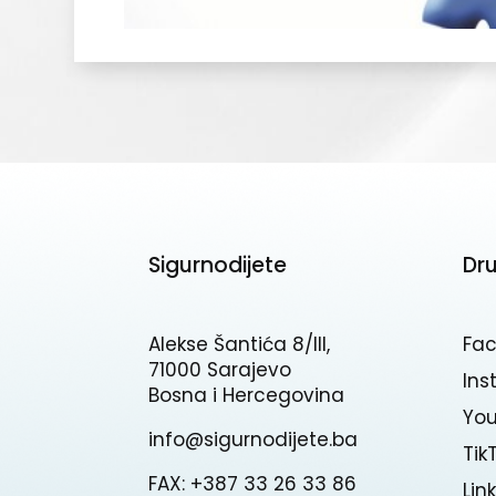
Sigurnodijete
Dr
Alekse Šantića 8/III,
Fa
71000 Sarajevo
In
Bosna i Hercegovina
Yo
info@sigurnodijete.ba
Tik
FAX: +387 33 26 33 86
Lin