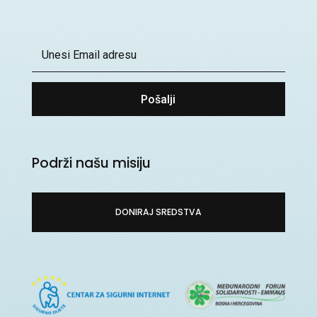
Pošalji
Podrži našu misiju
DONIRAJ SREDSTVA