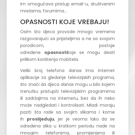
im omogućava pristup email-u, društvenim
mrežama, forumima…
OPASNOSTI KOJE VREBAJU!
Osim što djeca provode mnogo vremena
razgovarajući sa prijateljima a ne sa svojom
porodicom, postoje
određene
opasnosti
koje se mogu desiti
prilikom korištenja mobitela.
Veliki broj telefona danas ima internet
aplikacije za gledanje televizijskih programa,
što znači da djeca danas mogu u bilo kojem
trenutku pristupiti televizijskim programima
ili sadržajima na internetu, bez da ih neko
može nadgledati i kontrolisati. Mladi moraju
paziti šta rade sa svojim slikama i kome
ih
proslijeđuju
, jer je veoma lako da se
određena slika u kratkom periodu nađe na
mnogim telefonima, promijenjena ili