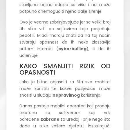
stavljena online odakle se više i ne može
potpuno onemogućiti njeno dalje širenje.
Ovo je veoma zabrinjavajuće jer se veliki broj
tih slika vrti po sajtovima koje posjećuju
pedofili. Mladi moraju znati da na taj način
stvaraju opasnost da ih neko zlostavlja
putem internet (
cyberbulling
), ili da ih
ucjenjuje.
KAKO SMANJITI RIZIK OD
OPASNOSTI
Jako je bitno objasniti za šta sve mobitel
može koristiti te kakve posljedice može
snositi u slučaju
nepravilnog
korištenja.
Danas postoje mobilni operateri koji prodaju
telefona sa softverom koji vrši
određene
zabrane
za uređaj i prije nego što
dođe u ruke vašem djetetu, instalirajući