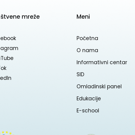
uštvene mreže
Meni
cebook
Početna
stagram
O nama
uTube
Informativni centar
Tok
SID
kedln
Omladinski panel
Edukacije
E-school