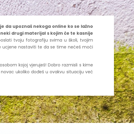
ije da upoznaš nekoga online ko se lažno
 neki drugi materijal s kojim će te kasnije
oslati tvoju fotografiju svima u školi, tvojim
se ucjene nastaviti te da se time nećeš moći
 osobom kojoj vjeruješ! Dobro razmisli s kime
ji novac ukoliko dođeš u ovakvu situaciju već