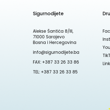
Sigurnodijete
Dr
Alekse Šantića 8/III,
Fa
71000 Sarajevo
In
Bosna i Hercegovina
Yo
info@sigurnodijete.ba
Tik
FAX: +387 33 26 33 86
Lin
TEL: +387 33 26 33 85