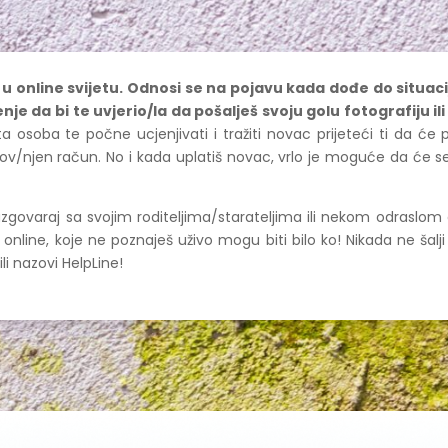
 u online svijetu. Odnosi se na pojavu kada dođe do situac
je da bi te uvjerio/la da pošalješ svoju golu fotografiju ili
a osoba te počne ucjenjivati i tražiti novac prijeteći ti da će p
jegov/njen račun. No i kada uplatiš novac, vrlo je moguće da će 
azgovaraj sa svojim roditeljima/starateljima ili nekom odraslom
š online, koje ne poznaješ uživo mogu biti bilo ko! Nikada ne šal
 ili nazovi HelpLine!