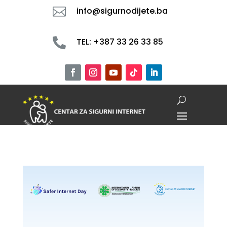

info@sigurnodijete.ba

TEL: +387 33 26 33 85