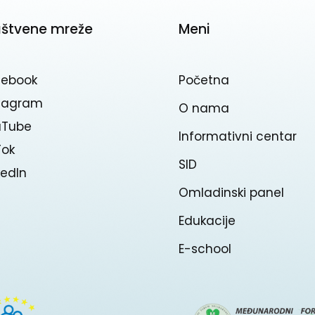
uštvene mreže
Meni
cebook
Početna
stagram
O nama
uTube
Informativni centar
Tok
SID
kedln
Omladinski panel
Edukacije
E-school