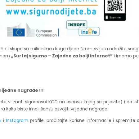
če i skupa sa milionima druge djece širom svijeta udružite snage,
ganom
„Surfaj sigurno – Zajedno za bolji internet”
i imamo pun
 vrijedne nagrade!!!
e vi znati sigurnosni KOD na osnovu kojeg se prijavite) i da is
ra kako biste imali šansu osvojiti vrijedne nagrade.
k
i
Instagram
profile, pročitajte korisne informacije i spremite 