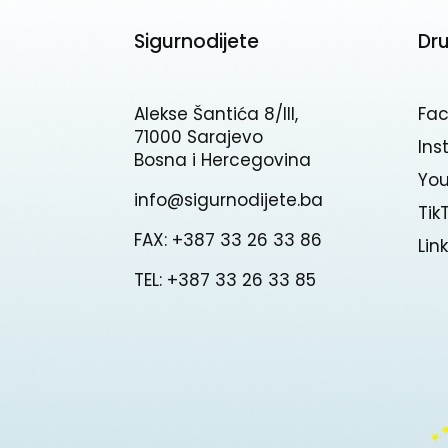
Sigurnodijete
Dr
Alekse Šantića 8/III,
Fa
71000 Sarajevo
In
Bosna i Hercegovina
Yo
info@sigurnodijete.ba
Tik
FAX: +387 33 26 33 86
Lin
TEL: +387 33 26 33 85