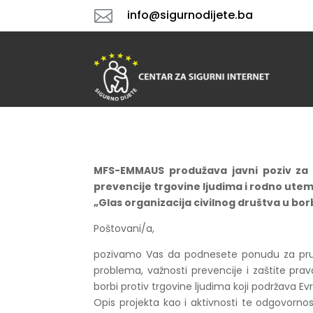

info@sigurnodijete.ba
MFS-EMMAUS produžava javni poziv za d
prevencije trgovine ljudima i rodno utem
„Glas organizacija civilnog društva u bor
Poštovani/a,
pozivamo Vas da podnesete ponudu za pružanj
problema, važnosti prevencije i zaštite prav
borbi protiv trgovine ljudima koji podržava Ev
Opis projekta kao i aktivnosti te odgovorn