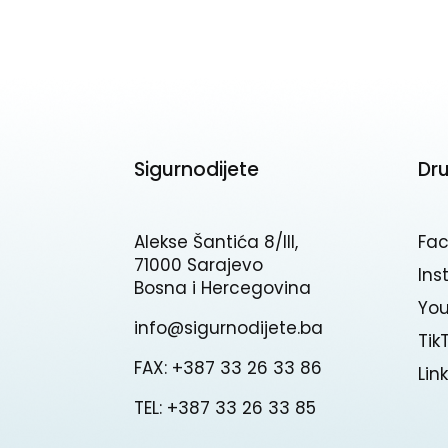
Sigurnodijete
Dr
Alekse Šantića 8/III,
Fa
71000 Sarajevo
In
Bosna i Hercegovina
Yo
info@sigurnodijete.ba
Tik
FAX: +387 33 26 33 86
Lin
TEL: +387 33 26 33 85