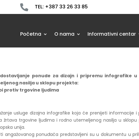

TEL: +387 33 26 33 85
Početna
O nama
Informativni centar
ostavljanje ponude za dizajn i pripremu infografike u o
eljenog nasilja u sklopu projekta:
bi protiv trgovine ljudima
e usluge dizajna infografike koja će prenijeti informacije i 
a žrtava trgovine ljudima i rodno utemeljenog nasilja u sklopu 
ropska unija.
osti angažovanog ponuđača predstavljeni su u dokumentu u pri