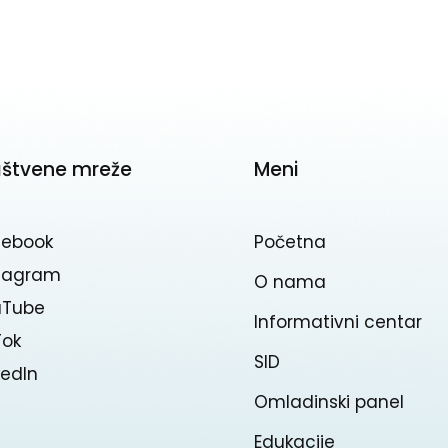
uštvene mreže
Meni
cebook
Početna
stagram
O nama
uTube
Informativni centar
Tok
SID
kedln
Omladinski panel
Edukacije