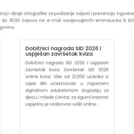
j i dizajn infografike za podizanje svijesti i prevenciju trgovi
dine do 16:00 časova na e-mail sarajevo@mfs-emmaus.ba ili 
egovina.
Dobitnici nagrada SID 2026 i
uspješan završetak kviza
Dobitnici nagrada SID 2026 i uspješan
završetak kviza Završetak SID 2026
online kviza: Više od 21.000 učenika iz
cijele BiH učestvovalo u najvećem
digitalnom edukativnom događaju za
djecu i mlade Centar za sigurni internet
uspješno je realizovao veliki online...