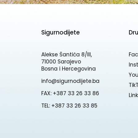
Sigurnodijete
Dr
Alekse Šantića 8/III,
Fa
71000 Sarajevo
In
Bosna i Hercegovina
Yo
info@sigurnodijete.ba
Tik
FAX: +387 33 26 33 86
Lin
TEL: +387 33 26 33 85