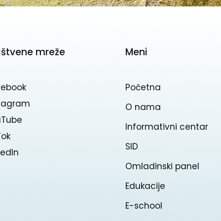
uštvene mreže
Meni
cebook
Početna
stagram
O nama
uTube
Informativni centar
Tok
SID
kedln
Omladinski panel
Edukacije
E-school