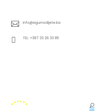

info@sigurnodijete.ba

TEL: +387 33 26 33 85