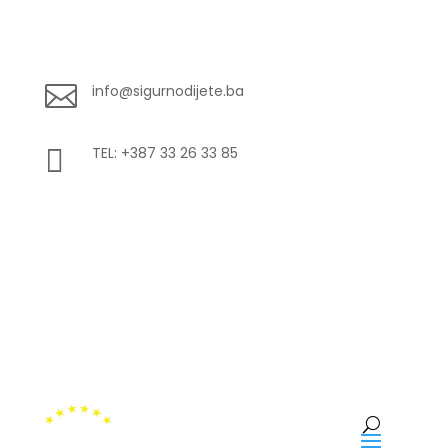

info@sigurnodijete.ba

TEL: +387 33 26 33 85