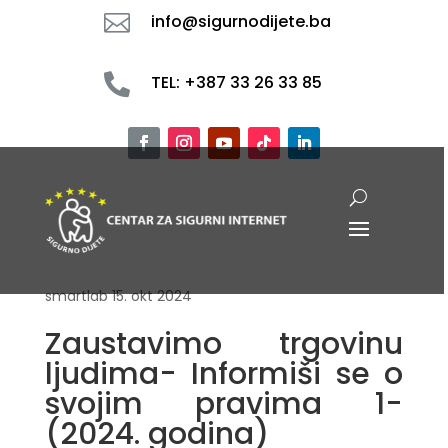

info@sigurnodijete.ba

TEL: +387 33 26 33 85
smartlab
15. okt 2024
Zaustavimo trgovinu
ljudima- Informiši se o
svojim pravima 1-
(2024. godina)