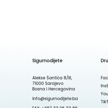
Sigurnodijete
Dr
Alekse Šantića 8/III,
Fa
71000 Sarajevo
In
Bosna i Hercegovina
Yo
info@sigurnodijete.ba
Tik