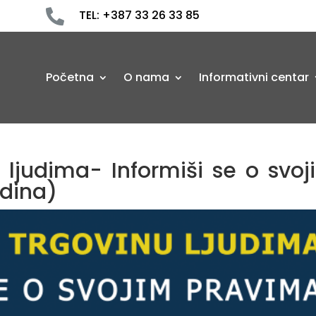

TEL: +387 33 26 33 85
Početna
O nama
Informativni centar
 ljudima- Informiši se o svoj
odina)