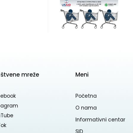
uštvene mreže
Meni
cebook
Početna
stagram
O nama
uTube
Informativni centar
Tok
SID