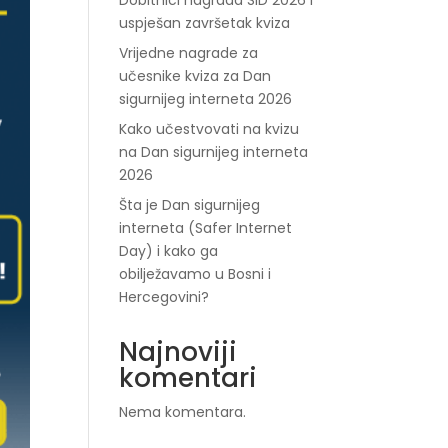
Dobitnici nagrada SID 2026 i
uspješan završetak kviza
Vrijedne nagrade za
učesnike kviza za Dan
sigurnijeg interneta 2026
Kako učestvovati na kvizu
na Dan sigurnijeg interneta
2026
Šta je Dan sigurnijeg
interneta (Safer Internet
Day) i kako ga
obilježavamo u Bosni i
Hercegovini?
Najnoviji
komentari
Nema komentara.