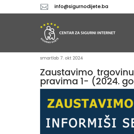

info@sigurnodijete.ba
smartlab
7. okt 2024
Zaustavimo trgovinu
pravima 1- (2024. g