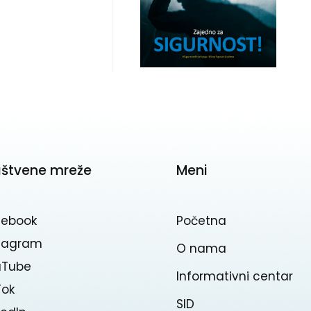
uštvene mreže
Meni
cebook
Početna
stagram
O nama
uTube
Informativni centar
Tok
SID