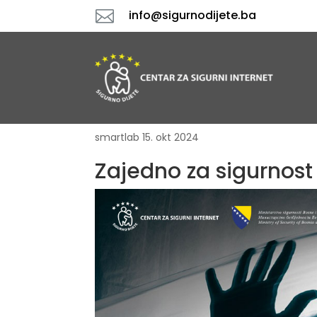

info@sigurnodijete.ba
smartlab
15. okt 2024
Zajedno za sigurnost