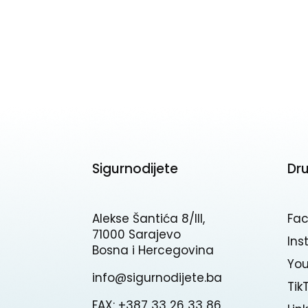
Sigurnodijete
Dr
Alekse Šantića 8/III,
Fa
71000 Sarajevo
In
Bosna i Hercegovina
Yo
info@sigurnodijete.ba
Tik
FAX: +387 33 26 33 86