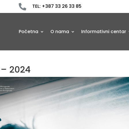

TEL: +387 33 26 33 85
Početna
O nama
Informativni centar
 – 2024