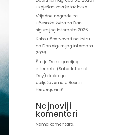
Dobitnici nagrada SID 2026 i
uspješan završetak kviza
Vrijedne nagrade za
učesnike kviza za Dan
sigurnijeg interneta 2026
Kako učestvovati na kvizu
na Dan sigurnijeg interneta
2026
Šta je Dan sigurnijeg
interneta (Safer Internet
Day) i kako ga
obilježavamo u Bosni i
Hercegovini?
Najnoviji
komentari
Nema komentara.