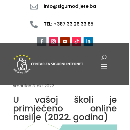

info@sigurnodijete.ba

TEL: +387 33 26 33 85
smartlab
3. okt 2022
U vašoj školi je
primjećeno online
nasilje (2022. godina)