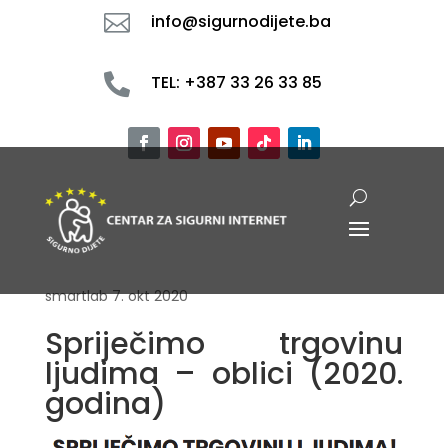

info@sigurnodijete.ba

TEL: +387 33 26 33 85
smartlab
7. okt 2020
Spriječimo trgovinu
ljudima – oblici (2020.
godina)