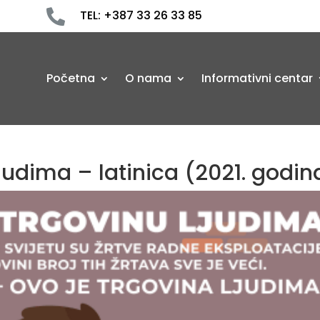

TEL: +387 33 26 33 85
Početna
O nama
Informativni centar
judima – latinica (2021. godin