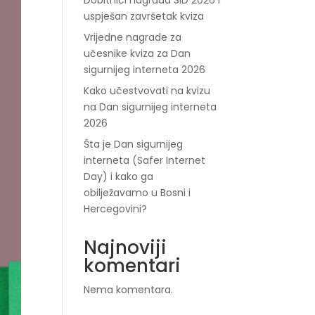
Dobitnici nagrada SID 2026 i
uspješan završetak kviza
Vrijedne nagrade za
učesnike kviza za Dan
sigurnijeg interneta 2026
Kako učestvovati na kvizu
na Dan sigurnijeg interneta
2026
Šta je Dan sigurnijeg
interneta (Safer Internet
Day) i kako ga
obilježavamo u Bosni i
Hercegovini?
Najnoviji
komentari
Nema komentara.