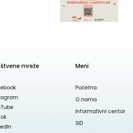
uštvene mreže
Meni
cebook
Početna
stagram
O nama
uTube
Informativni centar
Tok
SID
kedln