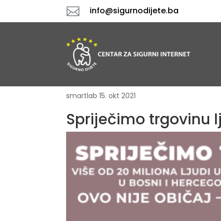

info@sigurnodijete.ba
smartlab
15. okt 2021
Spriječimo trgovinu l