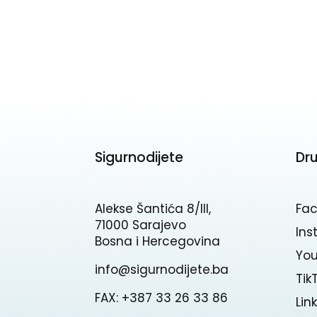
Sigurnodijete
Dr
Alekse Šantića 8/III,
Fa
71000 Sarajevo
In
Bosna i Hercegovina
Yo
info@sigurnodijete.ba
Tik
FAX: +387 33 26 33 86
Lin