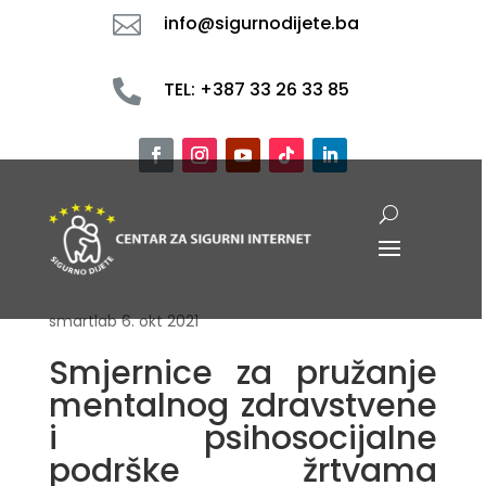

info@sigurnodijete.ba

TEL: +387 33 26 33 85
smartlab
6. okt 2021
Smjernice za pružanje
mentalnog zdravstvene
i psihosocijalne
podrške žrtvama