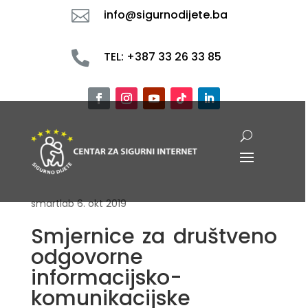

info@sigurnodijete.ba

TEL: +387 33 26 33 85
smartlab
6. okt 2019
Smjernice za društveno
odgovorne
informacijsko-
komunikacijske