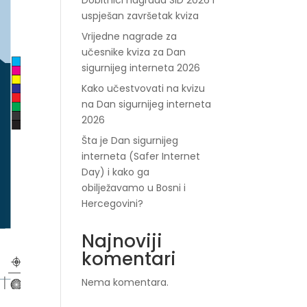
Dobitnici nagrada SID 2026 i
uspješan završetak kviza
Vrijedne nagrade za
učesnike kviza za Dan
sigurnijeg interneta 2026
Kako učestvovati na kvizu
na Dan sigurnijeg interneta
2026
Šta je Dan sigurnijeg
interneta (Safer Internet
Day) i kako ga
obilježavamo u Bosni i
Hercegovini?
Najnoviji
komentari
Nema komentara.