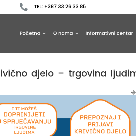

TEL: +387 33 26 33 85
Početna
O nama
Informativni centar
krivično djelo – trgovina ljud