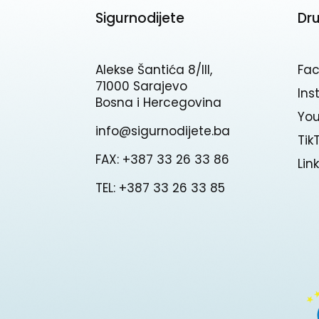
Sigurnodijete
Dr
Alekse Šantića 8/III,
Fa
71000 Sarajevo
In
Bosna i Hercegovina
Yo
info@sigurnodijete.ba
Tik
FAX: +387 33 26 33 86
Lin
TEL: +387 33 26 33 85