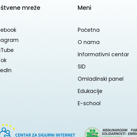
uštvene mreže
Meni
cebook
Početna
stagram
O nama
uTube
Informativni centar
Tok
SID
kedln
Omladinski panel
Edukacije
E-school