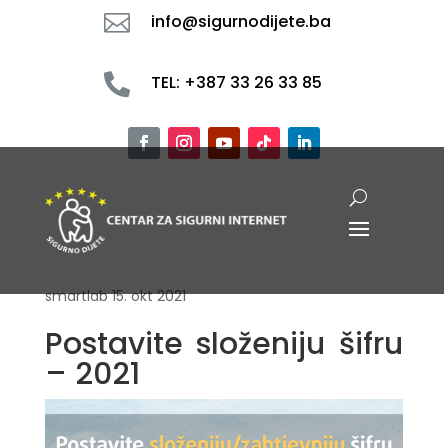

info@sigurnodijete.ba

TEL: +387 33 26 33 85
smartlab
15. okt 2021
Postavite složeniju šifru
– 2021