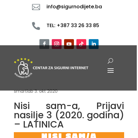

info@sigurnodijete.ba

TEL: +387 33 26 33 85
smartlab
3. okt 2020
Nisi sam-a, Prijavi
nasilje 3 (2020. godina)
– LATINICA