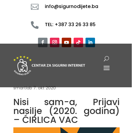

info@sigurnodijete.ba

TEL: +387 33 26 33 85
smartlab
7. okt 2020
Nisi sam-a, Prijavi
nasilje (2020. godina)
– ĆIRLICA VAC