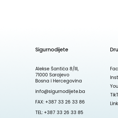
Sigurnodijete
Dr
Alekse Šantića 8/III,
Fa
71000 Sarajevo
In
Bosna i Hercegovina
Yo
info@sigurnodijete.ba
Tik
FAX: +387 33 26 33 86
Lin
TEL: +387 33 26 33 85