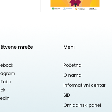
uštvene mreže
Meni
cebook
Početna
stagram
O nama
uTube
Informativni centar
Tok
SID
kedln
Omladinski panel