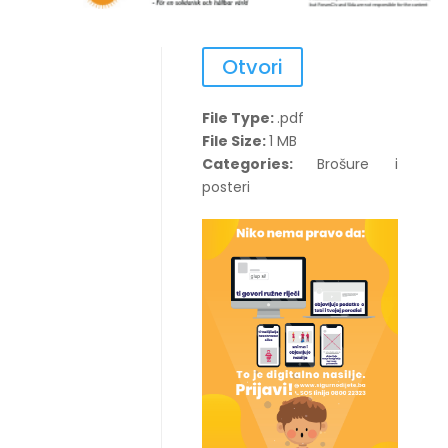
Otvori
File Type:
.pdf
File Size:
1 MB
Categories:
Brošure i
posteri