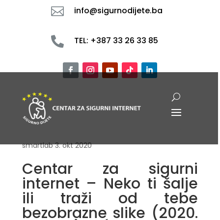

info@sigurnodijete.ba

TEL: +387 33 26 33 85
smartlab
3. okt 2020
Centar za sigurni
internet – Neko ti šalje
ili traži od tebe
bezobrazne slike (2020.