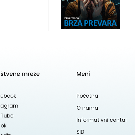
uštvene mreže
Meni
cebook
Početna
stagram
O nama
uTube
Informativni centar
Tok
SID