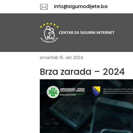

info@sigurnodijete.ba
smartlab
15. okt 2024
Brza zarada – 2024