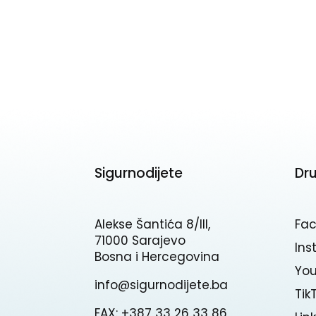
Sigurnodijete
Dr
Alekse Šantića 8/III,
Fa
71000 Sarajevo
In
Bosna i Hercegovina
Yo
info@sigurnodijete.ba
Tik
FAX: +387 33 26 33 86