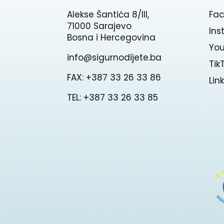
Alekse Šantića 8/III,
Fa
71000 Sarajevo
In
Bosna i Hercegovina
Yo
info@sigurnodijete.ba
Tik
FAX: +387 33 26 33 86
Lin
TEL: +387 33 26 33 85