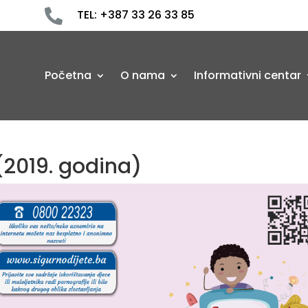

TEL: +387 33 26 33 85
Početna
O nama
Informativni centar
(2019. godina)