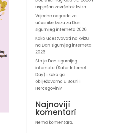
Dobitnici nagrada SID 2026 i
uspješan završetak kviza
Vrijedne nagrade za
učesnike kviza za Dan
sigurnijeg interneta 2026
Kako učestvovati na kvizu
na Dan sigurnijeg interneta
2026
Šta je Dan sigurnijeg
interneta (Safer Internet
Day) i kako ga
obilježavamo u Bosni i
Hercegovini?
Najnoviji
komentari
Nema komentara.