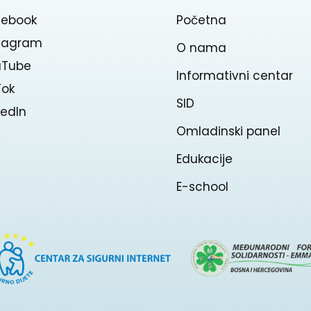
cebook
Početna
stagram
O nama
uTube
Informativni centar
Tok
SID
kedln
Omladinski panel
Edukacije
E-school