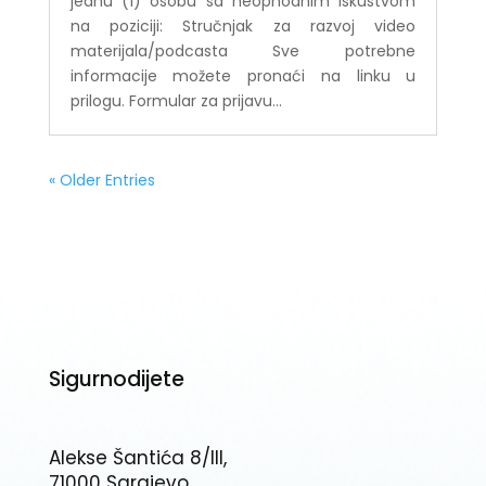
jednu (1) osobu sa neophodnim iskustvom
na poziciji: Stručnjak za razvoj video
materijala/podcasta Sve potrebne
informacije možete pronaći na linku u
prilogu. Formular za prijavu...
« Older Entries
Sigurnodijete
Alekse Šantića 8/III,
71000 Sarajevo