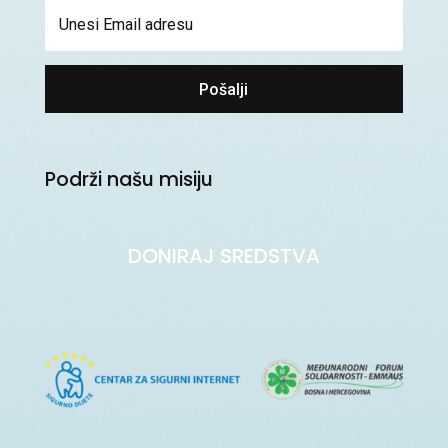
Pošalji
Podrži našu misiju
DONIRAJ SREDSTVA