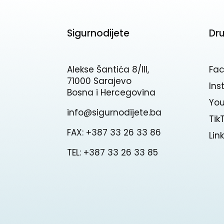
Sigurnodijete
Dr
Alekse Šantića 8/III,
Fa
71000 Sarajevo
In
Bosna i Hercegovina
Yo
info@sigurnodijete.ba
Tik
FAX: +387 33 26 33 86
Lin
TEL: +387 33 26 33 85