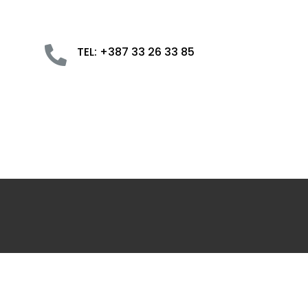

TEL: +387 33 26 33 85
Početna
O nama
Informativni centar