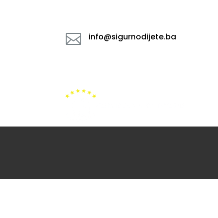

info@sigurnodijete.ba