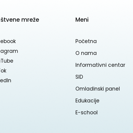
uštvene mreže
Meni
cebook
Početna
stagram
O nama
uTube
Informativni centar
Tok
SID
kedln
Omladinski panel
Edukacije
E-school