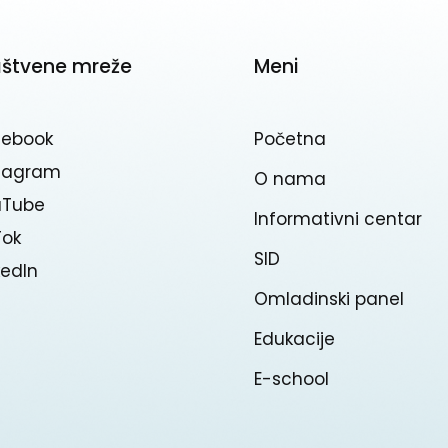
uštvene mreže
Meni
cebook
Početna
stagram
O nama
uTube
Informativni centar
Tok
SID
kedln
Omladinski panel
Edukacije
E-school