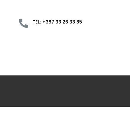

TEL: +387 33 26 33 85
Početna
O nama
Informativni centar