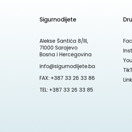
Sigurnodijete
Dr
Alekse Šantića 8/III,
Fa
71000 Sarajevo
In
Bosna i Hercegovina
Yo
info@sigurnodijete.ba
Tik
FAX: +387 33 26 33 86
Lin
TEL: +387 33 26 33 85