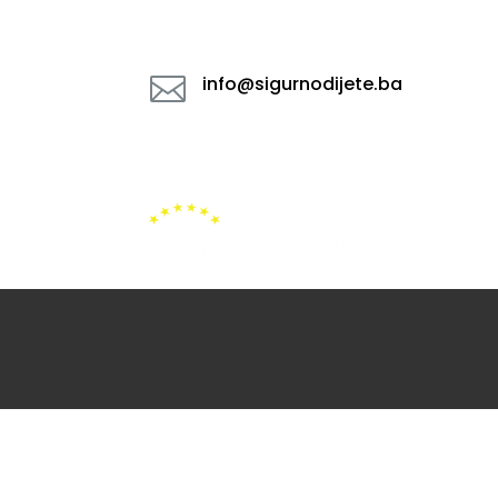

info@sigurnodijete.ba