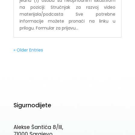
jednu (1) osobu sa neophodnim iskustvom
na poziciji: Stručnjak za razvoj video
materijala/podcasta Sve potrebne
informacije možete pronaći na linku u
prilogu. Formular za prijavu...
« Older Entries
Sigurnodijete
Alekse Šantića 8/III,
71000 Sarajevo