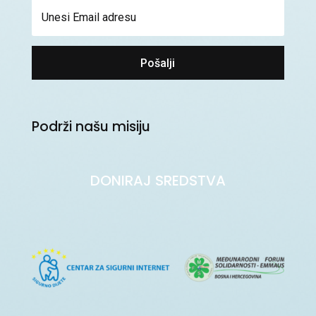
Pošalji
Podrži našu misiju
DONIRAJ SREDSTVA