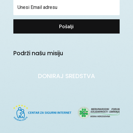
Pošalji
Podrži našu misiju
DONIRAJ SREDSTVA