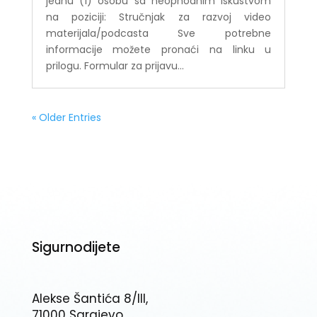
jednu (1) osobu sa neophodnim iskustvom
na poziciji: Stručnjak za razvoj video
materijala/podcasta Sve potrebne
informacije možete pronaći na linku u
prilogu. Formular za prijavu...
« Older Entries
Sigurnodijete
Alekse Šantića 8/III,
71000 Sarajevo