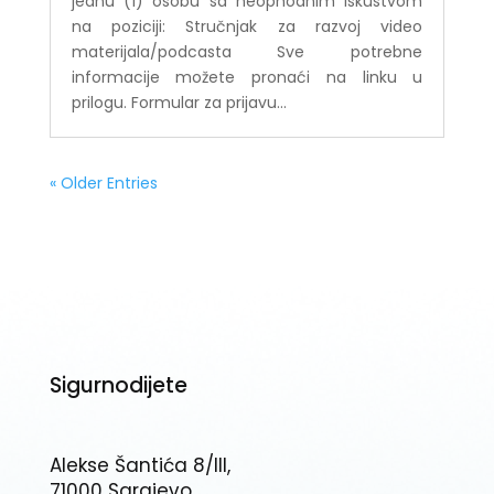
jednu (1) osobu sa neophodnim iskustvom
na poziciji: Stručnjak za razvoj video
materijala/podcasta Sve potrebne
informacije možete pronaći na linku u
prilogu. Formular za prijavu...
« Older Entries
Sigurnodijete
Alekse Šantića 8/III,
71000 Sarajevo