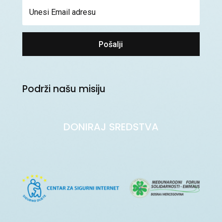
Pošalji
Podrži našu misiju
DONIRAJ SREDSTVA