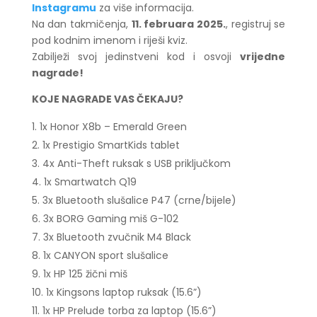
Instagramu
za više informacija.
Na dan takmičenja,
11. februara 2025.
, registruj se
pod kodnim imenom i riješi kviz.
Zabilježi svoj jedinstveni kod i osvoji
vrijedne
nagrade!
KOJE NAGRADE VAS ČEKAJU?
1x Honor X8b – Emerald Green
1x Prestigio SmartKids tablet
4x Anti-Theft ruksak s USB priključkom
1x Smartwatch Q19
3x Bluetooth slušalice P47 (crne/bijele)
3x BORG Gaming miš G-102
3x Bluetooth zvučnik M4 Black
1x CANYON sport slušalice
1x HP 125 žični miš
1x Kingsons laptop ruksak (15.6”)
1x HP Prelude torba za laptop (15.6”)