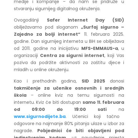
medije i kompanije – da nam se pridruže u
stvaranju sigurnijeg digitalnog okruženja.
Ovogodišnji
Safer Internet Day (SID)
obilježavamo pod sloganom
„Surfaj sigurno –
Zajedno za bolji internet“
11. februara 2025.
godine. Dan sigurnijeg interneta u BiH se obilježava
od 2011. godine na inicijativu
MFS-EMMAUS-a
, u
organizaciji
Centra za sigurni internet
, koji Vas
poziva da podržite aktivnosti za zaštitu djece i
mladih u online okruženju.
Kao i prethodnih godina,
SID 2025
donosi
takmičenje za učenike osnovnih i srednjih
škola
– online kviz na temu sigurnosti na
internetu. Kviz će biti dostupan
samo 11. februara
od 09:00 do 19:00 sati
na
www.sigurnodijete.ba
. Učenici koji tačno
odgovore na najmanje 80% pitanja ulaze u izbor za
nagrade.
Pobjednici će biti objavljeni pod
jedinstvenim kodom
, uz navođenje mjesta