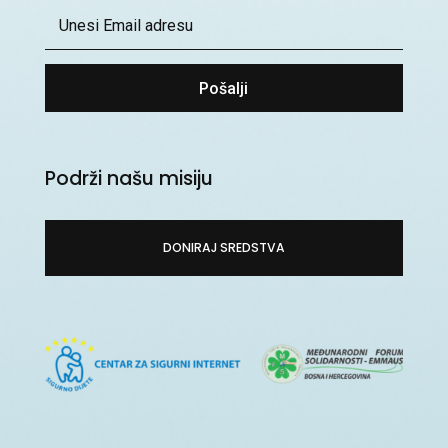
Pošalji
Podrži našu misiju
DONIRAJ SREDSTVA