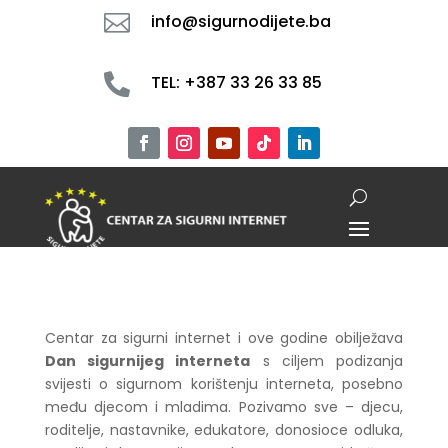

info@sigurnodijete.ba

TEL: +387 33 26 33 85
Centar za sigurni internet i ove godine obilježava
Dan sigurnijeg interneta
s ciljem podizanja
svijesti o sigurnom korištenju interneta, posebno
među djecom i mladima. Pozivamo sve – djecu,
roditelje, nastavnike, edukatore, donosioce odluka,