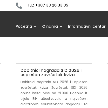

TEL: +387 33 26 33 85
Početna
O nama
Informativni centar
Dobitnici nagrada SID 2026 i
uspješan završetak kviza
Dobitnici nagrada SID 2026 i uspješan
završetak kviza Završetak SID 2026
online kviza: Više od 21.000 učenika iz
cijele BiH učestvovalo u najvećem
digitalnom edukativnom događaju za