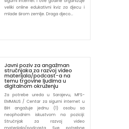
sigurni internet i ove godine organizuje
veliki online edukativni kviz za djecu i
mlade širom zemlje. Draga djeco...
Javni poziv za angažman
stručnjaka za razvoj video
materijala/podcast-a na
temu trgovine ljudima u
digitalnom okruženju
Za potrebe ureda u Sarajevu, MFS-
EMMAUS / Centar za sigurni internet u
BiH angažuje jednu (1) osobu sa
neophodnim iskustvom na poziciji:
Stručnjak za razvoj video
materijala/podcasta Sve potrebne