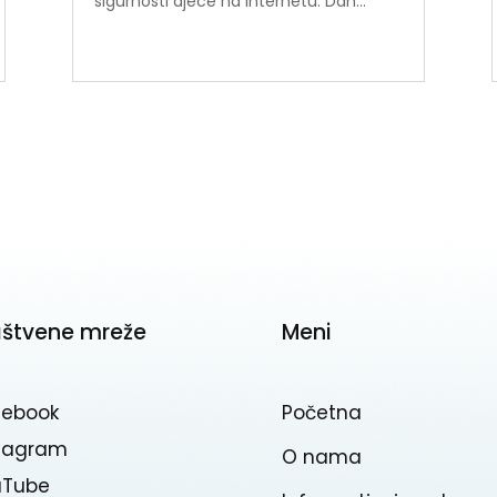
sigurnosti djece na internetu. Dan...
uštvene mreže
Meni
cebook
Početna
stagram
O nama
uTube