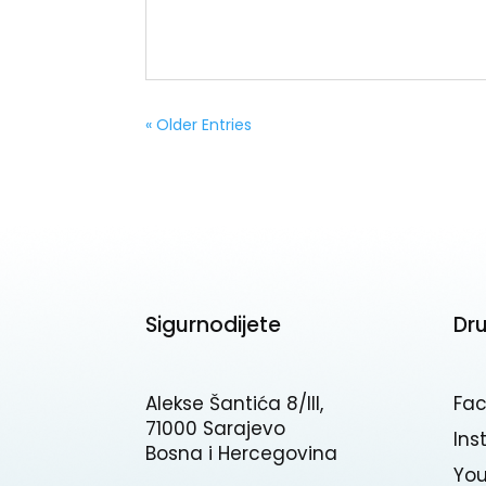
« Older Entries
Sigurnodijete
Dr
Alekse Šantića 8/III,
Fa
71000 Sarajevo
In
Bosna i Hercegovina
Yo