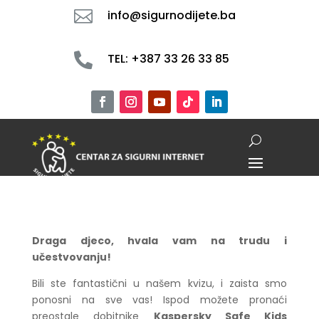

info@sigurnodijete.ba

TEL: +387 33 26 33 85
Draga djeco, hvala vam na trudu i
učestvovanju!
Bili ste fantastični u našem kvizu, i zaista smo
ponosni na sve vas! Ispod možete pronaći
preostale dobitnike
Kaspersky Safe Kids